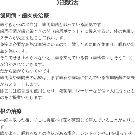
治療法
歯周病・歯肉炎治療
歯ぐきからの出血は、歯周病菌と戦っている証拠です。
歯周病菌が歯と歯ぐきの間（歯周ポケット）に侵入すると、体の免疫シ
ステムが炎症を起こして戦います。
免疫に必要な細胞は血液にいるので、戦うために血が集まり、腫れや出
血を伴います。
そこでせき止められないと、歯を支えている骨（歯槽骨：しそうこつ）
が溶かされていきます。
だから歯がぐらつくのです。
歯周病や歯肉炎の治療は、まず歯石や歯垢に住んでいる歯周病菌の除去
からスタートします。
除去には超音波を使用したり、殺菌剤、レーザーなど個々人に沿ったも
のをご提案いたします。
根の治療
神経を取った後、そこに再度バイ菌が繁殖して痛んでいることがありま
す。
膿が出る、腫れるなどの症状がある場合、レントゲンやCTを撮って状