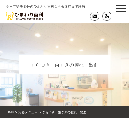
高円寺徒歩３分のひまわり歯科なら夜８時まで診療
togg
navi
ぐらつき 歯ぐきの腫れ 出血
>
>
HOME
治療メニュー
ぐらつき 歯ぐきの腫れ 出血