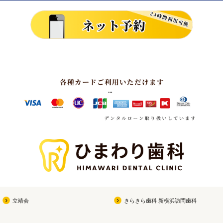
立靖会
きらきら歯科 新横浜訪問歯科