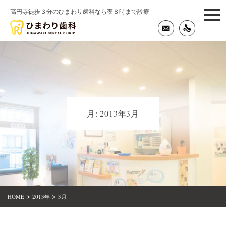
高円寺徒歩３分のひまわり歯科なら夜８時まで診療
togg
navi
月:
2013年3月
>
>
HOME
2013年
3月