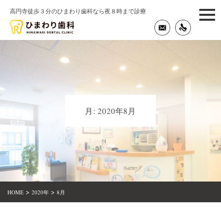
高円寺徒歩３分のひまわり歯科なら夜８時まで診療
togg
navi
月:
2020年8月
>
>
HOME
2020年
8月