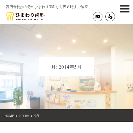
高円寺徒歩３分のひまわり歯科なら夜８時まで診療
togg
navi
月:
2014年5月
>
>
HOME
2014年
5月