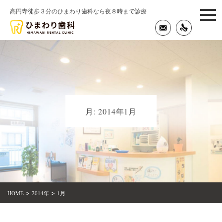
高円寺徒歩３分のひまわり歯科なら夜８時まで診療
togg
navi
月:
2014年1月
>
>
HOME
2014年
1月