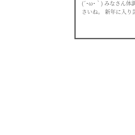
(´･ω･｀) みなさ
さいね。 新年に入り