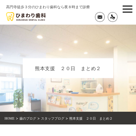
高円寺徒歩３分のひまわり歯科なら夜８時まで診療
togg
navi
熊本支援 ２０日 まとめ２
>
>
>
HOME
歯のブログ
スタッフブログ
熊本支援 ２０日 まとめ２