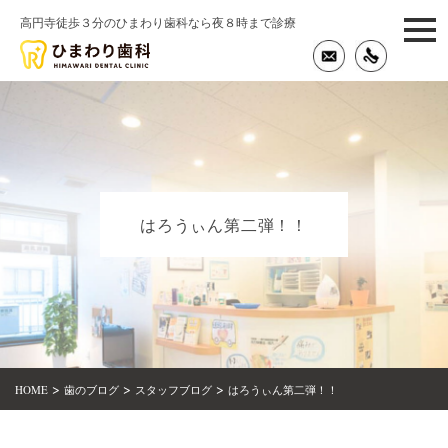
高円寺徒歩３分のひまわり歯科なら夜８時まで診療
togg
navi
はろうぃん第二弾！！
>
>
>
HOME
歯のブログ
スタッフブログ
はろうぃん第二弾！！