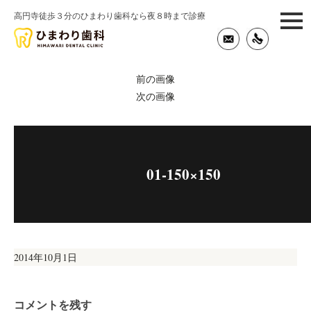
高円寺徒歩３分のひまわり歯科なら夜８時まで診療
togg
navi
前の画像
次の画像
01-150×150
投
2014年10月1日
稿
日:
コメントを残す