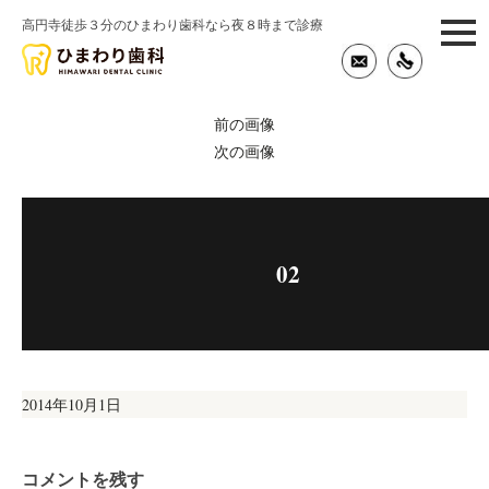
高円寺徒歩３分のひまわり歯科なら夜８時まで診療
togg
navi
前の画像
次の画像
02
投
2014年10月1日
稿
日:
コメントを残す