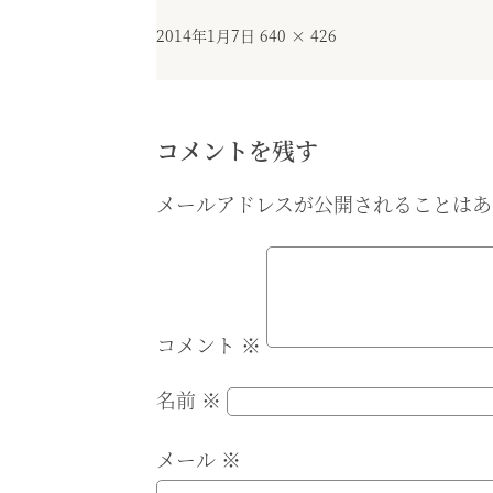
投
フ
2014年1月7日
640 × 426
稿
ル
日:
サ
イ
ズ
コメントを残す
メールアドレスが公開されることはあ
コメント
※
名前
※
メール
※