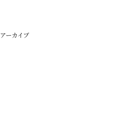
シ
ョ
ン
アーカイブ