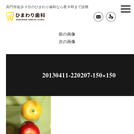
高円寺徒歩３分のひまわり歯科なら夜８時まで診療
togg
navi
前の画像
次の画像
20130411-220207-150×150