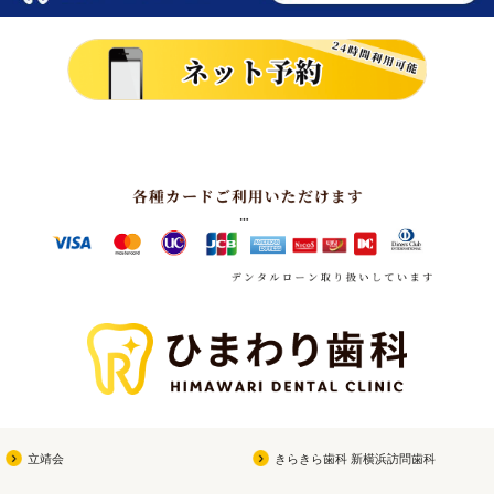
立靖会
きらきら歯科 新横浜訪問歯科