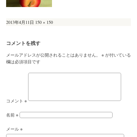
投
フ
2013年4月11日
150 × 150
稿
ル
日:
サ
コメントを残す
イ
ズ
メールアドレスが公開されることはありません。
※
が付いている
欄は必須項目です
コメント
※
名前
※
メール
※