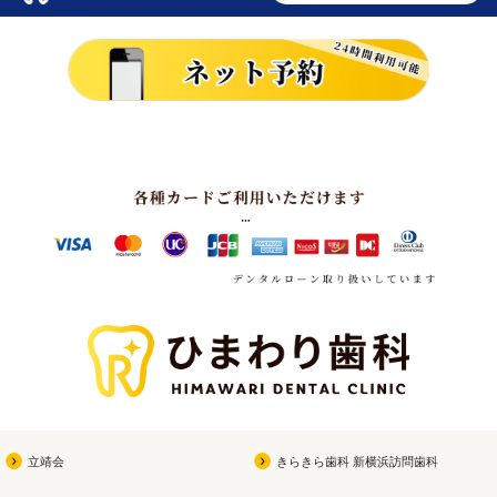
立靖会
きらきら歯科 新横浜訪問歯科