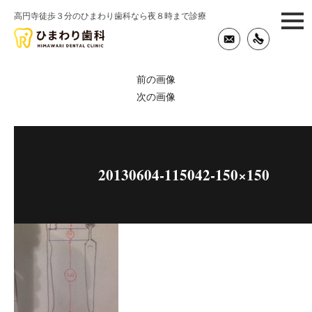
高円寺徒歩３分のひまわり歯科なら夜８時まで診療
togg
navi
前の画像
次の画像
20130604-115042-150×150