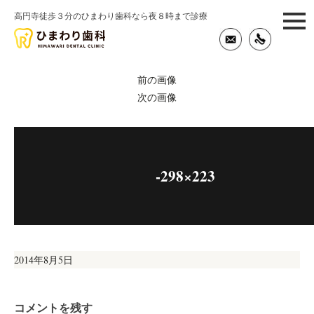
高円寺徒歩３分のひまわり歯科なら夜８時まで診療
togg
navi
前の画像
次の画像
-298×223
投
2014年8月5日
稿
日:
コメントを残す