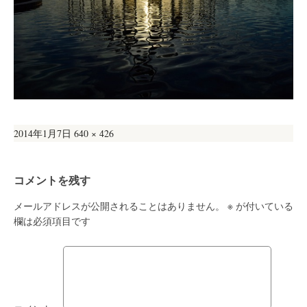
投
フ
2014年1月7日
640 × 426
稿
ル
日:
サ
コメントを残す
イ
ズ
メールアドレスが公開されることはありません。
※
が付いている
欄は必須項目です