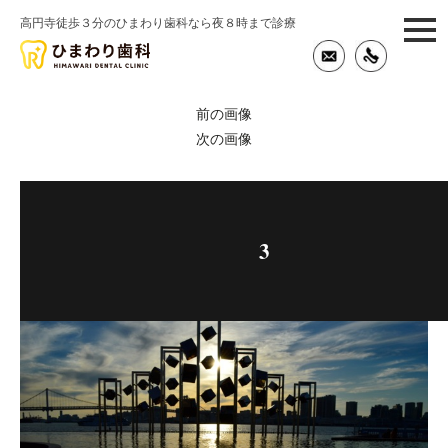
高円寺徒歩３分のひまわり歯科なら夜８時まで診療
togg
navi
前の画像
次の画像
3