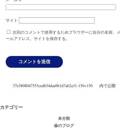
サイト
次回のコメントで使用するためブラウザーに自分の名前、メ
ールアドレス、サイトを保存する。
投
37e3808047553cedb34daa9b1d7ab2a31-150×150
内で公開
稿
ナ
ビ
カテゴリー
ゲ
未分類
ー
歯のブログ