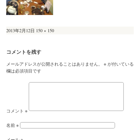
投
フ
2013年2月12日
150 × 150
稿
ル
日:
サ
コメントを残す
イ
ズ
メールアドレスが公開されることはありません。
※
が付いている
欄は必須項目です
コメント
※
名前
※
メール
※