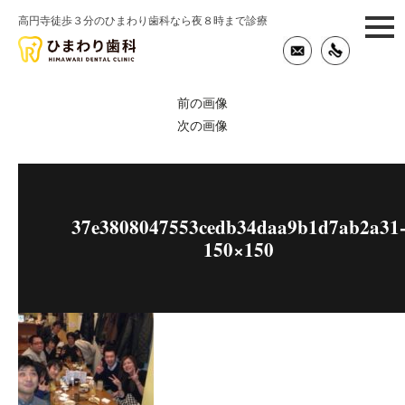
高円寺徒歩３分のひまわり歯科なら夜８時まで診療
togg
navi
前の画像
次の画像
37e3808047553cedb34daa9b1d7ab2a31
150×150