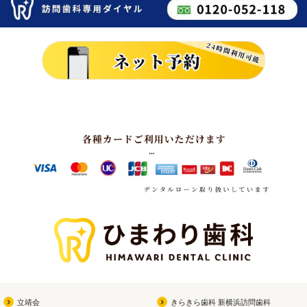
立靖会
きらきら歯科 新横浜訪問歯科