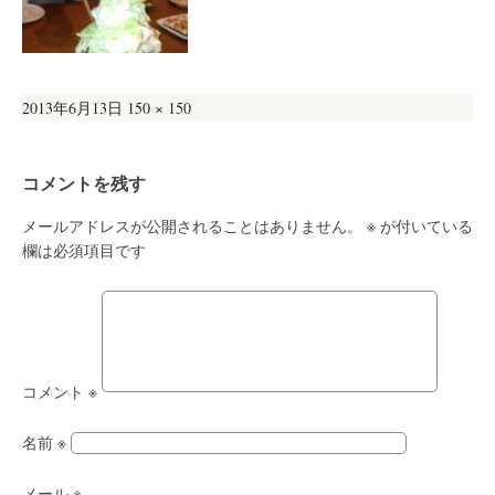
投
フ
2013年6月13日
150 × 150
稿
ル
日:
サ
コメントを残す
イ
ズ
メールアドレスが公開されることはありません。
※
が付いている
欄は必須項目です
コメント
※
名前
※
メール
※