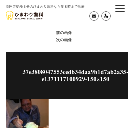
高円寺徒歩３分のひまわり歯科なら夜８時まで診療
togg
navi
前の画像
次の画像
37e3808047553cedb34daa9b1d7ab2a35
e1371117100929-150×150