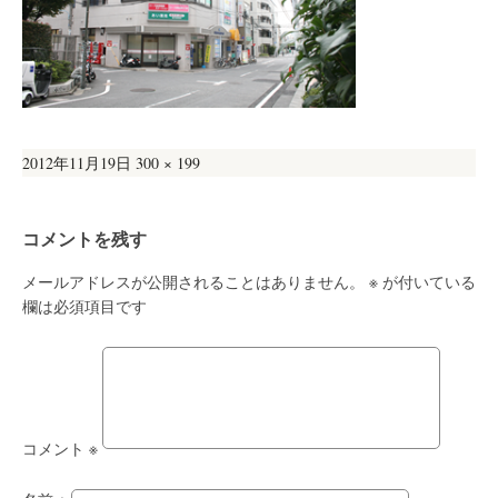
投
フ
2012年11月19日
300 × 199
稿
ル
日:
サ
コメントを残す
イ
ズ
メールアドレスが公開されることはありません。
※
が付いている
欄は必須項目です
コメント
※