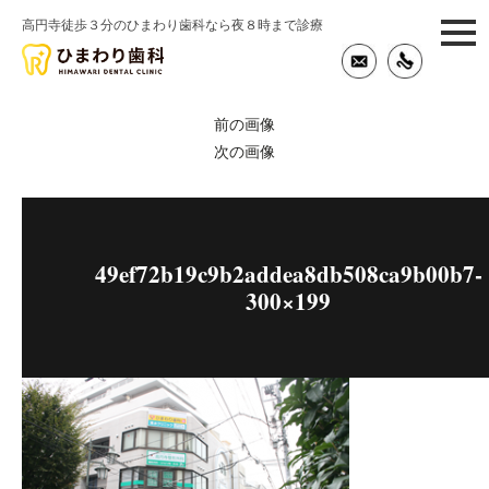
高円寺徒歩３分のひまわり歯科なら夜８時まで診療
togg
navi
前の画像
次の画像
49ef72b19c9b2addea8db508ca9b00b7-
300×199