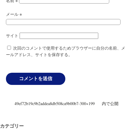
名前
※
メール
※
サイト
次回のコメントで使用するためブラウザーに自分の名前、メ
ールアドレス、サイトを保存する。
投
49ef72b19c9b2addea8db508ca9b00b7-300×199
内で公開
稿
ナ
ビ
カテゴリー
ゲ