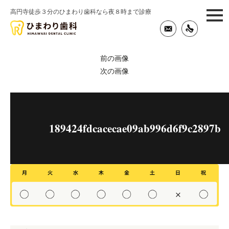
高円寺徒歩３分のひまわり歯科なら夜８時まで診療
togg
navi
前の画像
次の画像
189424fdcacecae09ab996d6f9c2897b