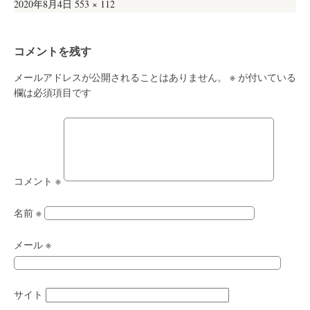
投
フ
2020年8月4日
553 × 112
稿
ル
日:
サ
コメントを残す
イ
ズ
メールアドレスが公開されることはありません。
※
が付いている
欄は必須項目です
コメント
※
名前
※
メール
※
サイト