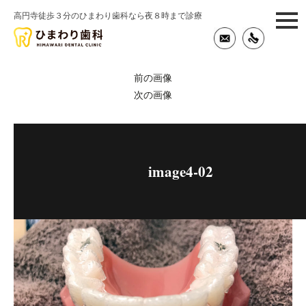
高円寺徒歩３分のひまわり歯科なら夜８時まで診療
togg
navi
前の画像
次の画像
image4-02