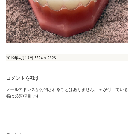
投
フ
2019年4月15日
3524 × 2328
稿
ル
日:
サ
コメントを残す
イ
ズ
メールアドレスが公開されることはありません。
※
が付いている
欄は必須項目です