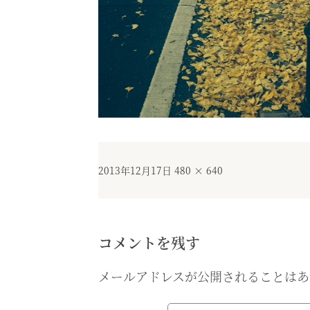
投
フ
2013年12月17日
480 × 640
稿
ル
日:
サ
イ
ズ
コメントを残す
メールアドレスが公開されることはあ