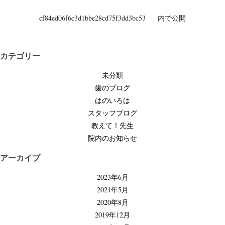
投
cf84ed06f6c3d1bbe28cd75f3dd3bc53
内で公開
稿
ナ
ビ
カテゴリー
ゲ
未分類
ー
歯のブログ
シ
はのいろは
ョ
スタッフブログ
ン
教えて！先生
院内のお知らせ
アーカイブ
2023年6月
2021年5月
2020年8月
2019年12月