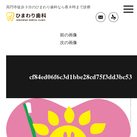
高円寺徒歩３分のひまわり歯科なら夜８時まで診療
togg
navi
前の画像
次の画像
cf84ed06f6c3d1bbe28cd75f3dd3bc53