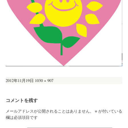
投
フ
2012年11月19日
1030 × 907
稿
ル
日:
サ
コメントを残す
イ
ズ
メールアドレスが公開されることはありません。
※
が付いている
欄は必須項目です