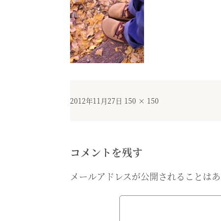
投
フ
2012年11月27日
150 × 150
稿
ル
日:
サ
イ
ズ
コメントを残す
メールアドレスが公開されることはあ