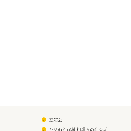
立靖会
ひまわり歯科 相模原の歯医者