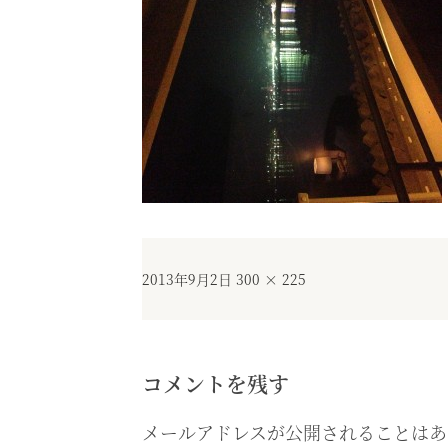
投
フ
2013年9月2日
300 × 225
稿
ル
日:
サ
イ
ズ
コメントを残す
メールアドレスが公開されることはあ