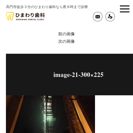
高円寺徒歩３分のひまわり歯科なら夜８時まで診療
togg
navi
前の画像
次の画像
image-21-300×225