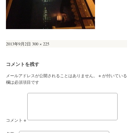
投
フ
2013年9月2日
300 × 225
稿
ル
日:
サ
コメントを残す
イ
ズ
メールアドレスが公開されることはありません。
※
が付いている
欄は必須項目です
コメント
※