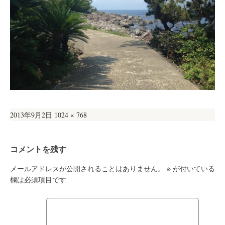
投
フ
2013年9月2日
1024 × 768
稿
ル
日:
サ
コメントを残す
イ
ズ
メールアドレスが公開されることはありません。
※
が付いている
欄は必須項目です