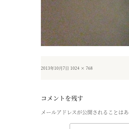
投
フ
2013年10月7日
1024 × 768
稿
ル
日:
サ
イ
ズ
コメントを残す
メールアドレスが公開されることはあ