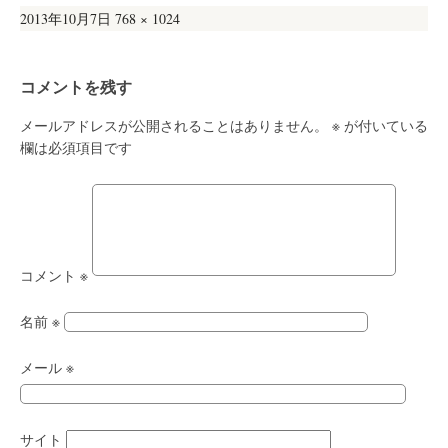
投
フ
2013年10月7日
768 × 1024
稿
ル
日:
サ
コメントを残す
イ
ズ
メールアドレスが公開されることはありません。
※
が付いている
欄は必須項目です
コメント
※
名前
※
メール
※
サイト