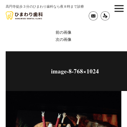
高円寺徒歩３分のひまわり歯科なら夜８時まで診療
togg
navi
前の画像
次の画像
image-8-768×1024