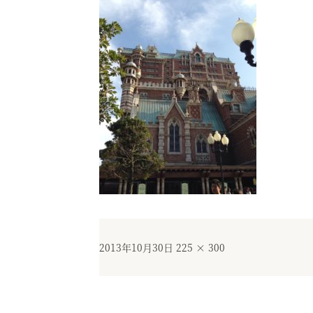
投
フ
2013年10月30日
225 × 300
稿
ル
日:
サ
イ
ズ