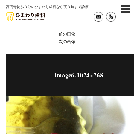
高円寺徒歩３分のひまわり歯科なら夜８時まで診療
togg
navi
前の画像
次の画像
image6-1024×768