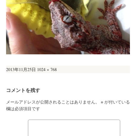
投
フ
2013年11月25日
1024 × 768
稿
ル
日:
サ
コメントを残す
イ
ズ
メールアドレスが公開されることはありません。
※
が付いている
欄は必須項目です