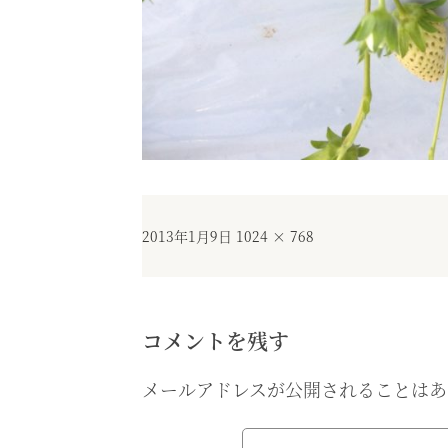
投
フ
2013年1月9日
1024 × 768
稿
ル
日:
サ
イ
ズ
コメントを残す
メールアドレスが公開されることはあ