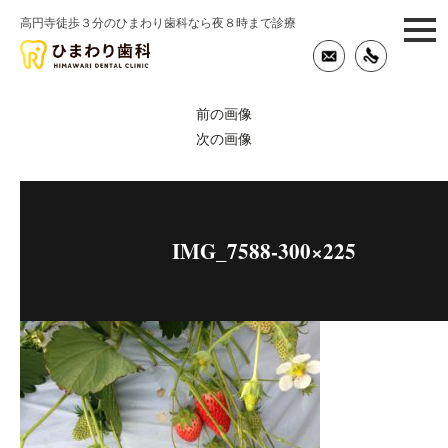
高円寺徒歩３分のひまわり歯科なら夜８時まで診療
togg
navi
前の画像
次の画像
IMG_7588-300×225