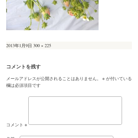
投
フ
2013年1月9日
300 × 225
稿
ル
日:
サ
コメントを残す
イ
ズ
メールアドレスが公開されることはありません。
※
が付いている
欄は必須項目です
コメント
※