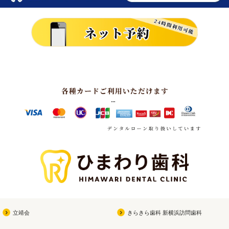
立靖会
きらきら歯科 新横浜訪問歯科