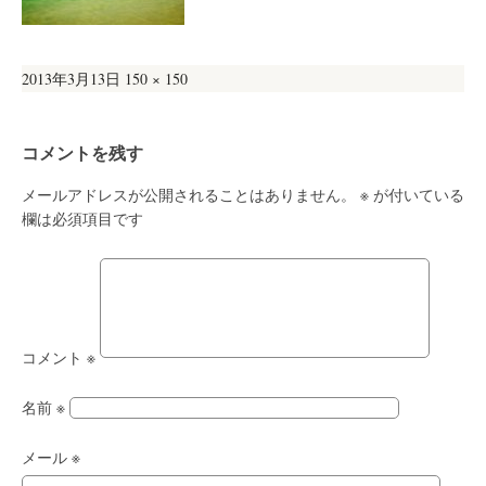
投
フ
2013年3月13日
150 × 150
稿
ル
日:
サ
コメントを残す
イ
ズ
メールアドレスが公開されることはありません。
※
が付いている
欄は必須項目です
コメント
※
名前
※
メール
※