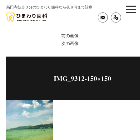
高円寺徒歩３分のひまわり歯科なら夜８時まで診療
togg
navi
前の画像
次の画像
IMG_9312-150×150