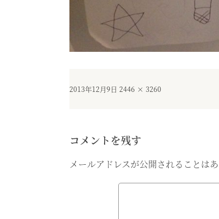
投
フ
2013年12月9日
2446 × 3260
稿
ル
日:
サ
イ
ズ
コメントを残す
メールアドレスが公開されることはあ