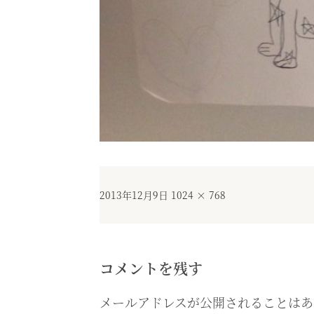
投
フ
2013年12月9日
1024 × 768
稿
ル
日:
サ
イ
ズ
コメントを残す
メールアドレスが公開されることはあ